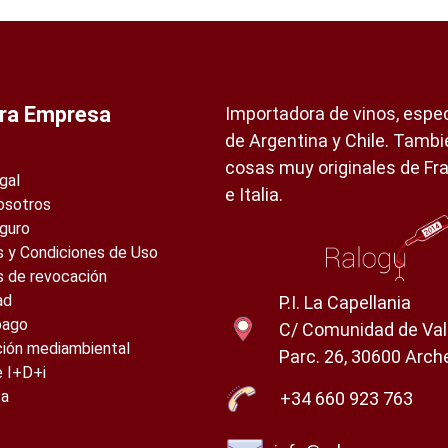
ra Empresa
Importadora de vinos, espec
de Argentina y Chile. Tamb
cosas muy originales de Fr
gal
e Italia.
osotros
guro
 y Condiciones de Uso
s de revocación
ad
P.I. La Capellania
pago
C/ Comunidad de Val
ción mediambiental
Parc. 26, 30600 Arch
e I+D+i
ta
+34 660 923 763