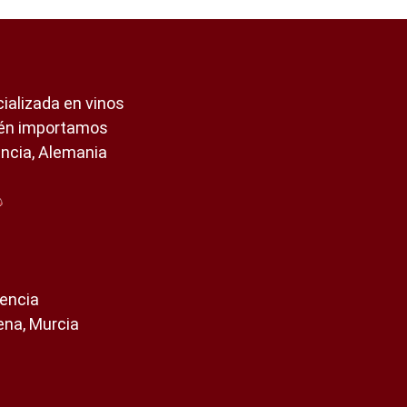
ializada en vinos
ién importamos
ancia, Alemania
encia
ena, Murcia