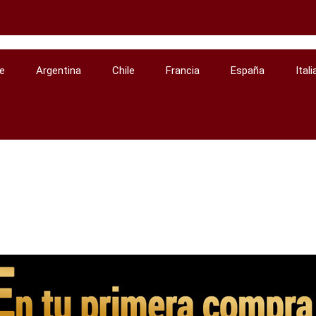
e
Argentina
Chile
Francia
España
Itali
Espumosos
Petit & Bajan Nuit Blanche Grand Cru Brut, C