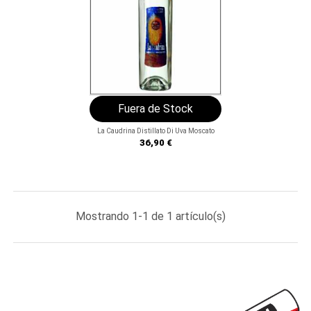
Fuera de Stock
La Caudrina Distillato Di Uva Moscato
Precio
36,90 €
Mostrando 1-1 de 1 artículo(s)