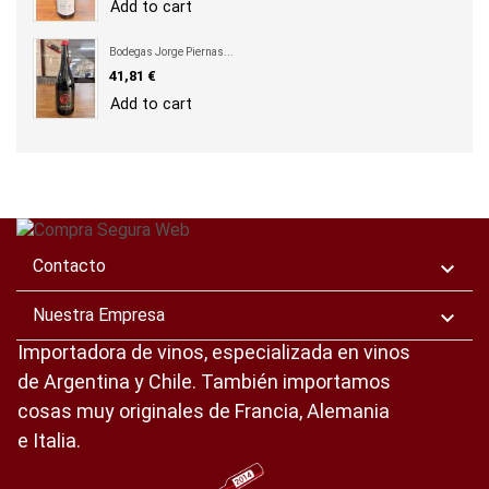
Add to cart
Bodegas Jorge Piernas...
Precio
41,81 €
Add to cart
Contacto

Nuestra Empresa

Importadora de vinos, especializada en vinos
de Argentina y Chile. También importamos
cosas muy originales de Francia, Alemania
e Italia.