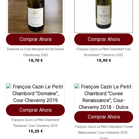
Comprar Ahora
Comprar Ahora
Domaine La Croix Montjoie Vin De France
François Cazin Le Petit Chambord "Les
Chardonnay 2023
Bisollières", Cheverny 2023
Precio
Precio
16,70 €
15,90 €
Comprar Ahora
Comprar Ahora
François Cazin Le Petit Chambord
"Domaine", Cour-Cheverny 2019
François Cazin Le Petit Chambord "Cuvee
Precio
15,25 €
Renaissance", Cour-Cheverny 2018 -
Dulce