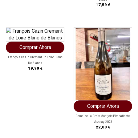
Precio
17,59 €
Comprar Ahora
François Cazin Cremant De Loire Blanc
De Blancs
Precio
19,90 €
Comprar Ahora
Domaine La Croix Montjoie L'Impatiente,
Vezelay 2023
Precio
22,00 €