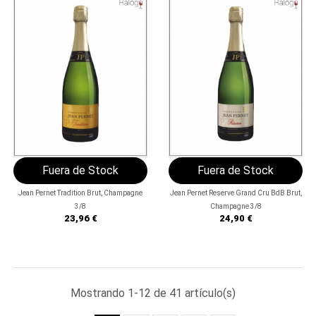


Fuera de Stock
Fuera de Stock
Jean Pernet Tradition Brut, Champagne
Jean Pernet Reserve Grand Cru BdB Brut,
3/8
Champagne 3/8
Precio
Precio
23,96 €
24,90 €
Mostrando 1-12 de 41 artículo(s)