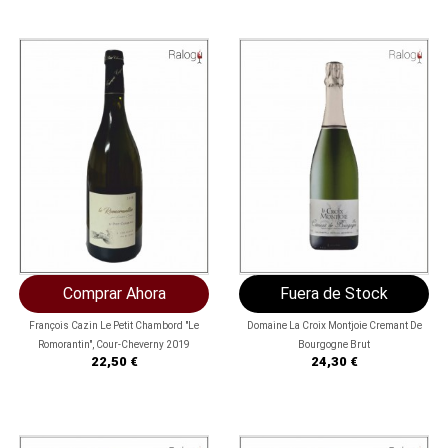

Comprar Ahora
Fuera de Stock
François Cazin Le Petit Chambord "Le
Domaine La Croix Montjoie Cremant De
Romorantin", Cour-Cheverny 2019
Bourgogne Brut
Precio
Precio
22,50 €
24,30 €