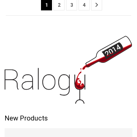

1
2
3
4
New Products