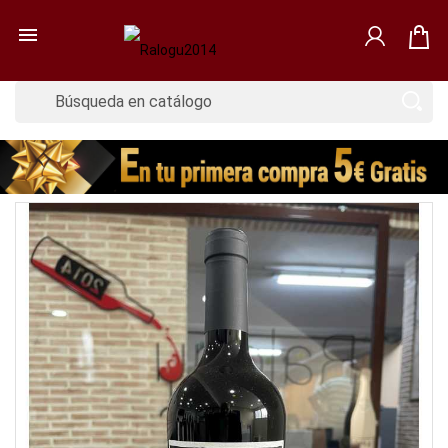

Nuevo