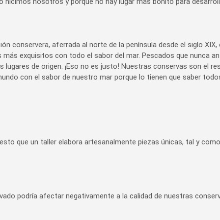
 hicimos nosotros y porque no hay lugar más bonito para desarrollar
n conservera, aferrada al norte de la península desde el siglo XIX,
tos más exquisitos con todo el sabor del mar. Pescados que nunca a
us lugares de origen. ¡Eso no es justo! Nuestras conservas son el 
undo con el sabor de nuestro mar porque lo tienen que saber todos
to que un taller elabora artesanalmente piezas únicas, tal y com
do podría afectar negativamente a la calidad de nuestras conserv