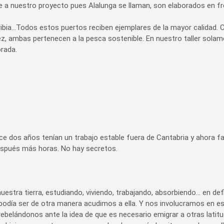
a nuestro proyecto pues Alalunga se llaman, son elaborados en fre
rribia…Todos estos puertos reciben ejemplares de la mayor calidad. C
pez, ambas pertenecen a la pesca sostenible. En nuestro taller sol
rada.
e dos años tenían un trabajo estable fuera de Cantabria y ahora f
 después más horas. No hay secretos.
estra tierra, estudiando, viviendo, trabajando, absorbiendo… en defin
odía ser de otra manera acudimos a ella. Y nos involucramos en este
ebelándonos ante la idea de que es necesario emigrar a otras latit