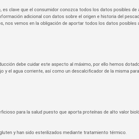
e, es clave que el consumidor conozca todos los datos posibles de a
nformación adicional con datos sobre el origen e historia del pesca
mos, nos vemos en la obligación de aportar todos los datos posible
oducción debe cuidar este aspecto al máximo, por ello hemos dotad
bajo y el agua corriente, así como un descalcificador de la misma par
ioso para la salud puesto que aporta proteínas de alto valor bioló
luten y han sido esterilizados mediante tratamiento térmico.