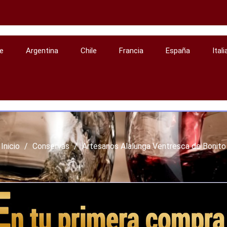
e
Argentina
Chile
Francia
España
Itali
Inicio
Conservas
Artesanos Alalunga Ventresca de Bonito