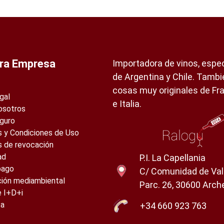
ra Empresa
Importadora de vinos, espec
de Argentina y Chile. Tamb
cosas muy originales de Fr
gal
e Italia.
osotros
guro
 y Condiciones de Uso
s de revocación
ad
P.I. La Capellania
pago
C/ Comunidad de Val
ción mediambiental
Parc. 26, 30600 Arch
e I+D+i
ta
+34 660 923 763