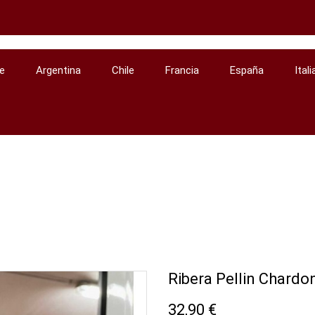
e
Argentina
Chile
Francia
España
Itali
Inicio
Chile
Ribera Pellin Chardonnay, Osorno 2016
Ribera Pellin Chardo
32,90 €