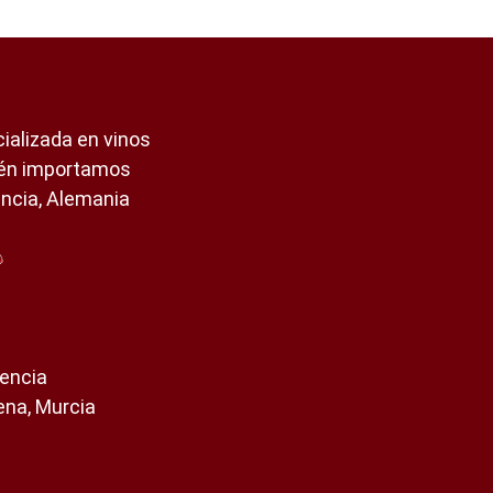
ializada en vinos
ién importamos
ancia, Alemania
encia
ena, Murcia